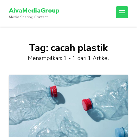
Lompat
AivaMediaGroup
ke
Media Sharing Content
konten
(Tekan
Enter)
Tag:
cacah plastik
Menampilkan: 1 - 1 dari 1 Artikel