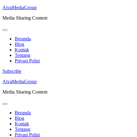
AivaMediaGroup
Media Sharing Content
Beranda
Blog
Kontak
Tentang
Privasi Polisi
Subscribe
Lompat
AivaMediaGroup
ke
Media Sharing Content
konten
(Tekan
Enter)
Beranda
Blog
Kontak
Tentang
Privasi Polisi