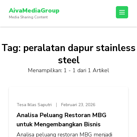
Lompat
AivaMediaGroup
ke
Media Sharing Content
konten
(Tekan
Enter)
Tag:
peralatan dapur stainless
steel
Menampilkan: 1 - 1 dari 1 Artikel
Tesa Iklas Saputri
Februari 23, 2026
Analisa Peluang Restoran MBG
untuk Mengembangkan Bisnis
Analisa peluang restoran MBG menjadi