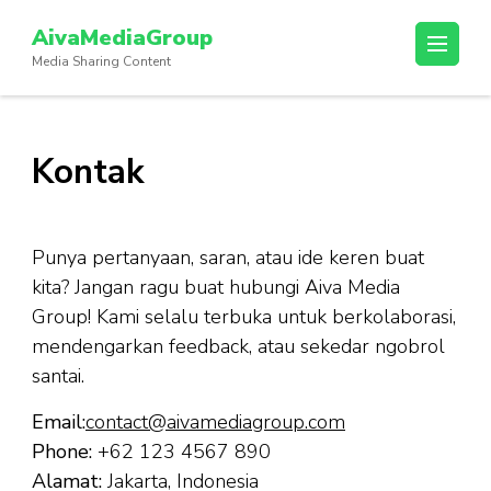
Lompat
AivaMediaGroup
ke
Media Sharing Content
konten
(Tekan
Enter)
Kontak
Punya pertanyaan, saran, atau ide keren buat
kita? Jangan ragu buat hubungi Aiva Media
Group! Kami selalu terbuka untuk berkolaborasi,
mendengarkan feedback, atau sekedar ngobrol
santai.
Email:
contact@aivamediagroup.com
Phone:
+62 123 4567 890
Alamat:
Jakarta, Indonesia