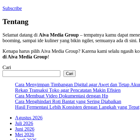
Subscribe
Tentang
Selamat datang di
Aiva Media Group
– tempatnya kamu dapat menemuk
booming, sampai ide kuliner yang bikin ngiler, semuanya ada di sini.
Kenapa harus pilih Aiva Media Group? Karena kami selalu ngasih konten 
di Aiva Media Group
!
Cari
Cari
Cara Menyimpan Timbangan Digital agar Awet dan Tetap Akur
Rekap Transaksi Toko agar Pencatatan Makin Efisien
Cara Membuat Video Dokumentasi dengan Hp
Cara Menghindari Roti Bantat yang Sering Diabaikan
Hasil Fermentasi Lebih Konsisten dengan Langkah yang Tepat
Agustus 2026
Juli 2026
Juni 2026
Mei 2026