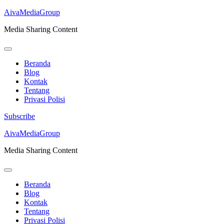
AivaMediaGroup
Media Sharing Content
Beranda
Blog
Kontak
Tentang
Privasi Polisi
Subscribe
Lompat
AivaMediaGroup
ke
Media Sharing Content
konten
(Tekan
Enter)
Beranda
Blog
Kontak
Tentang
Privasi Polisi