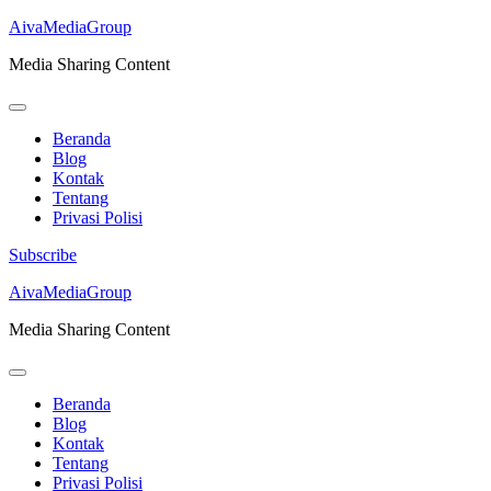
AivaMediaGroup
Media Sharing Content
Beranda
Blog
Kontak
Tentang
Privasi Polisi
Subscribe
Lompat
AivaMediaGroup
ke
Media Sharing Content
konten
(Tekan
Enter)
Beranda
Blog
Kontak
Tentang
Privasi Polisi