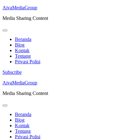
AivaMediaGroup
Media Sharing Content
Beranda
Blog
Kontak
Tentang
Privasi Polisi
Subscribe
Lompat
AivaMediaGroup
ke
Media Sharing Content
konten
(Tekan
Enter)
Beranda
Blog
Kontak
Tentang
Privasi Polisi