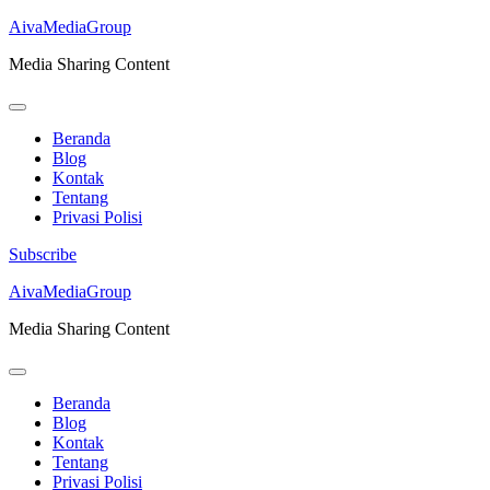
AivaMediaGroup
Media Sharing Content
Beranda
Blog
Kontak
Tentang
Privasi Polisi
Subscribe
Lompat
AivaMediaGroup
ke
Media Sharing Content
konten
(Tekan
Enter)
Beranda
Blog
Kontak
Tentang
Privasi Polisi