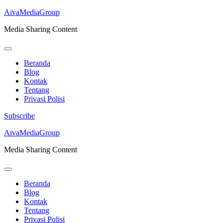
AivaMediaGroup
Media Sharing Content
Beranda
Blog
Kontak
Tentang
Privasi Polisi
Subscribe
Lompat
AivaMediaGroup
ke
Media Sharing Content
konten
(Tekan
Enter)
Beranda
Blog
Kontak
Tentang
Privasi Polisi