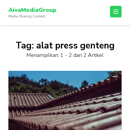
Lompat
AivaMediaGroup
ke
Media Sharing Content
konten
(Tekan
Enter)
Tag:
alat press genteng
Menampilkan: 1 - 2 dari 2 Artikel