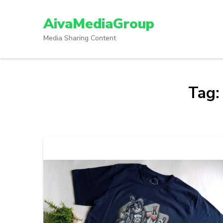
Lompat
ke
AivaMediaGroup
konten
Media Sharing Content
(Tekan
Enter)
Tag