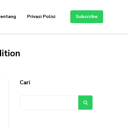
entang
Privasi Polisi
Subscribe
ition
Cari
Cari