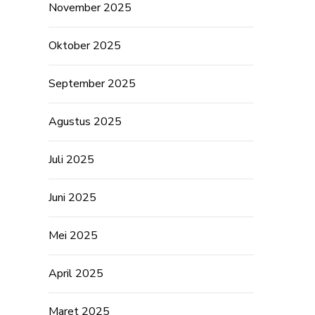
November 2025
Oktober 2025
September 2025
Agustus 2025
Juli 2025
Juni 2025
Mei 2025
April 2025
Maret 2025