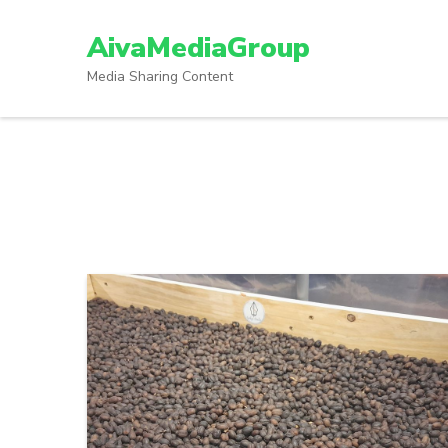
Lompat
ke
AivaMediaGroup
konten
Media Sharing Content
(Tekan
Enter)