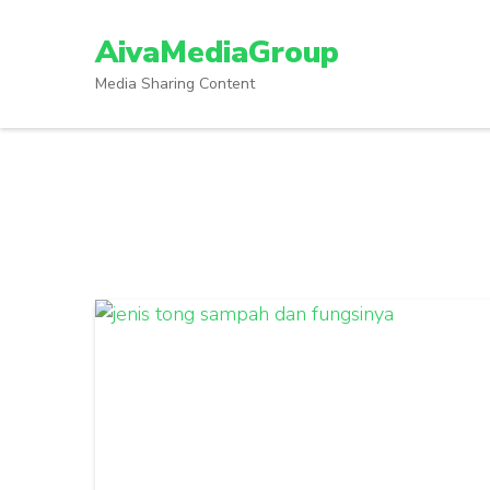
Lompat
ke
AivaMediaGroup
konten
Media Sharing Content
(Tekan
Enter)