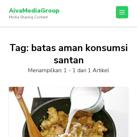
Lompat
AivaMediaGroup
ke
Media Sharing Content
konten
(Tekan
Enter)
Tag:
batas aman konsumsi
santan
Menampilkan: 1 - 1 dari 1 Artikel