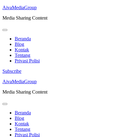
AivaMediaGroup
Media Sharing Content
Beranda
Blog
Kontak
Tentang
Privasi Polisi
Subscribe
Lompat
AivaMediaGroup
ke
Media Sharing Content
konten
(Tekan
Enter)
Beranda
Blog
Kontak
Tentang
Privasi Polisi