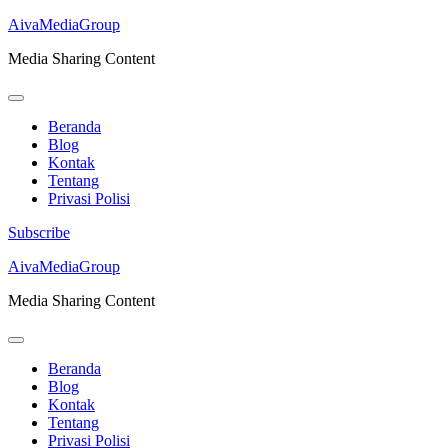
AivaMediaGroup
Media Sharing Content
Beranda
Blog
Kontak
Tentang
Privasi Polisi
Subscribe
Lompat
AivaMediaGroup
ke
Media Sharing Content
konten
(Tekan
Enter)
Beranda
Blog
Kontak
Tentang
Privasi Polisi