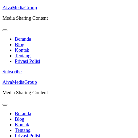
AivaMediaGroup
Media Sharing Content
Beranda
Blog
Kontak
Tentang
Privasi Polisi
Subscribe
Lompat
AivaMediaGroup
ke
Media Sharing Content
konten
(Tekan
Enter)
Beranda
Blog
Kontak
Tentang
Privasi Polisi