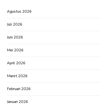
Agustus 2026
Juli 2026
Juni 2026
Mei 2026
April 2026
Maret 2026
Februari 2026
Januari 2026