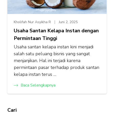
Kholifah Nur Asyikha R
Juni 2, 2025
Usaha Santan Kelapa Instan dengan
Permintaan Tinggi
Usaha santan kelapa instan kini menjadi
salah satu peluang bisnis yang sangat
menjanjikan. Hal ini terjadi karena
permintaan pasar terhadap produk santan
kelapa instan terus …
Baca Selengkapnya
Cari