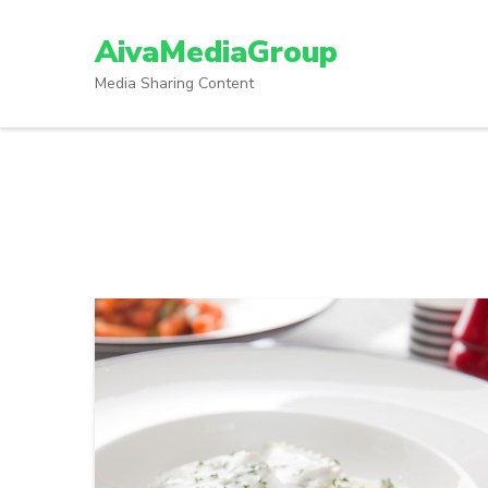
Lompat
ke
AivaMediaGroup
konten
Media Sharing Content
(Tekan
Enter)