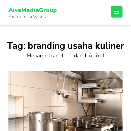
Lompat
AivaMediaGroup
ke
Media Sharing Content
konten
(Tekan
Enter)
Tag:
branding usaha kuliner
Menampilkan: 1 - 1 dari 1 Artikel