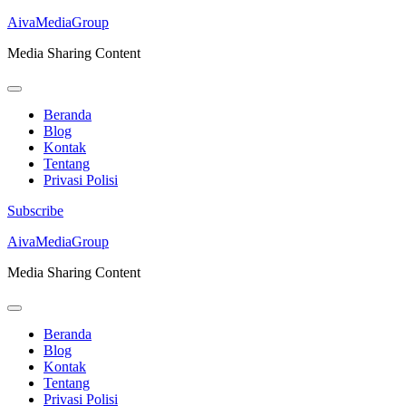
AivaMediaGroup
Media Sharing Content
Beranda
Blog
Kontak
Tentang
Privasi Polisi
Subscribe
Lompat
AivaMediaGroup
ke
Media Sharing Content
konten
(Tekan
Enter)
Beranda
Blog
Kontak
Tentang
Privasi Polisi