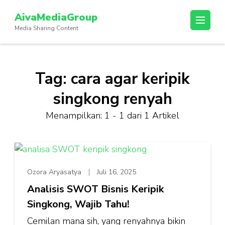
Lompat
AivaMediaGroup
ke
Media Sharing Content
konten
(Tekan
Enter)
Tag:
cara agar keripik
singkong renyah
Menampilkan: 1 - 1 dari 1 Artikel
Ozora Aryasatya
Juli 16, 2025
Analisis SWOT Bisnis Keripik
Singkong, Wajib Tahu!
Cemilan mana sih, yang renyahnya bikin