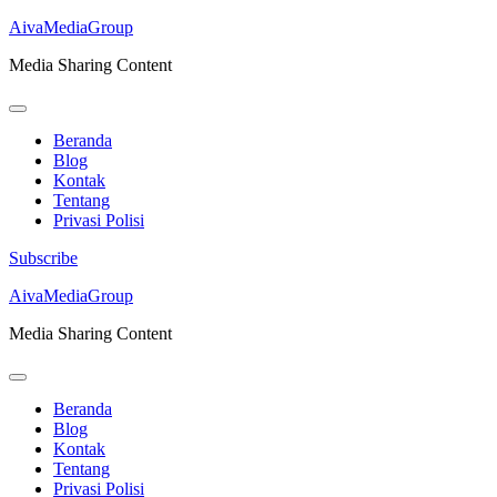
AivaMediaGroup
Media Sharing Content
Beranda
Blog
Kontak
Tentang
Privasi Polisi
Subscribe
Lompat
AivaMediaGroup
ke
Media Sharing Content
konten
(Tekan
Enter)
Beranda
Blog
Kontak
Tentang
Privasi Polisi