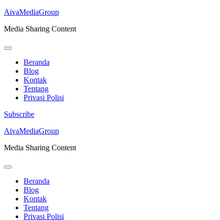
AivaMediaGroup
Media Sharing Content
Beranda
Blog
Kontak
Tentang
Privasi Polisi
Subscribe
Lompat
AivaMediaGroup
ke
Media Sharing Content
konten
(Tekan
Enter)
Beranda
Blog
Kontak
Tentang
Privasi Polisi