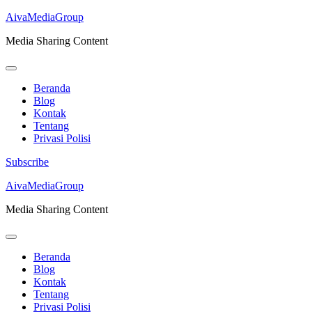
AivaMediaGroup
Media Sharing Content
Beranda
Blog
Kontak
Tentang
Privasi Polisi
Subscribe
Lompat
AivaMediaGroup
ke
Media Sharing Content
konten
(Tekan
Enter)
Beranda
Blog
Kontak
Tentang
Privasi Polisi