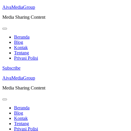
AivaMediaGroup
Media Sharing Content
Beranda
Blog
Kontak
Tentang
Privasi Polisi
Subscribe
Lompat
AivaMediaGroup
ke
Media Sharing Content
konten
(Tekan
Enter)
Beranda
Blog
Kontak
Tentang
Privasi Polisi