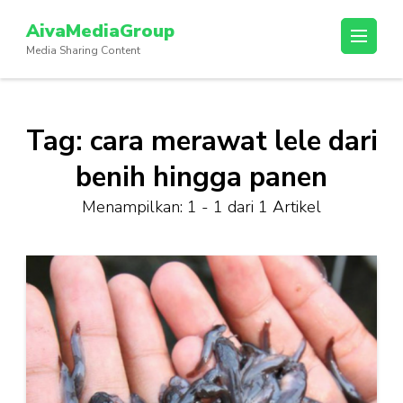
Lompat
AivaMediaGroup
ke
Media Sharing Content
konten
(Tekan
Enter)
Tag:
cara merawat lele dari
benih hingga panen
Menampilkan: 1 - 1 dari 1 Artikel