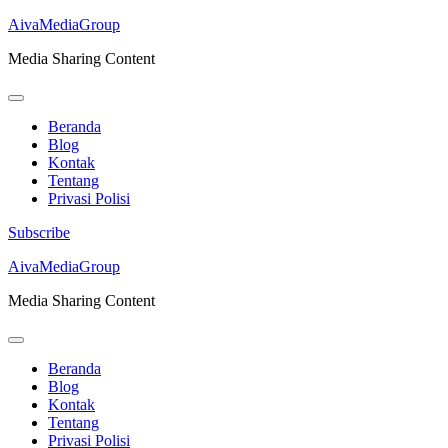
AivaMediaGroup
Media Sharing Content
Beranda
Blog
Kontak
Tentang
Privasi Polisi
Subscribe
Lompat
AivaMediaGroup
ke
Media Sharing Content
konten
(Tekan
Enter)
Beranda
Blog
Kontak
Tentang
Privasi Polisi