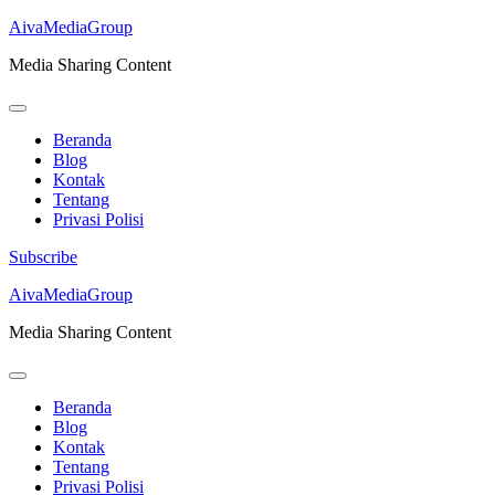
AivaMediaGroup
Media Sharing Content
Beranda
Blog
Kontak
Tentang
Privasi Polisi
Subscribe
Lompat
AivaMediaGroup
ke
Media Sharing Content
konten
(Tekan
Enter)
Beranda
Blog
Kontak
Tentang
Privasi Polisi