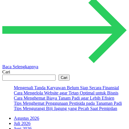
Baca Selengkapnya
Cari
Cari
Mengenali Tanda Karyawan Belum Siap Secara Finansial
Cara Mengelola Website agar Tetap Optimal untuk Bisnis
Cara Menghemat Biaya Tanam Padi agar Lebih Efisien
Tips Menghemat Penggunaan Pestisida pada Tanaman Padi
Tips Mengurangi Biji Jagung yang Pecah Saat Pemipilan
Agustus 2026
Juli 2026
Juni 2026