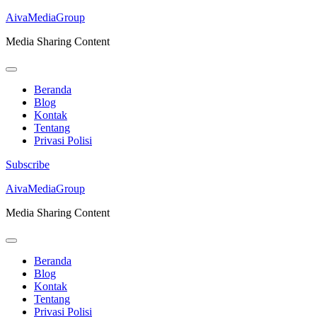
AivaMediaGroup
Media Sharing Content
Beranda
Blog
Kontak
Tentang
Privasi Polisi
Subscribe
Lompat
AivaMediaGroup
ke
Media Sharing Content
konten
(Tekan
Enter)
Beranda
Blog
Kontak
Tentang
Privasi Polisi