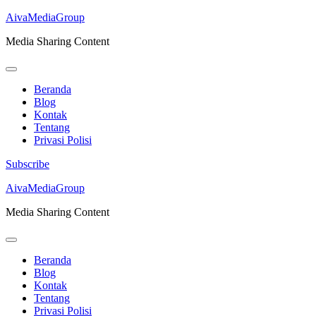
AivaMediaGroup
Media Sharing Content
Beranda
Blog
Kontak
Tentang
Privasi Polisi
Subscribe
Lompat
AivaMediaGroup
ke
Media Sharing Content
konten
(Tekan
Enter)
Beranda
Blog
Kontak
Tentang
Privasi Polisi