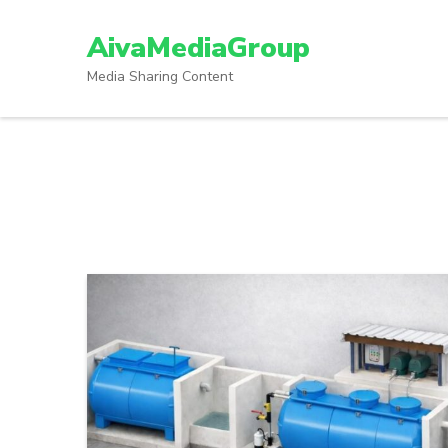
Lompat
ke
AivaMediaGroup
konten
Media Sharing Content
(Tekan
Enter)