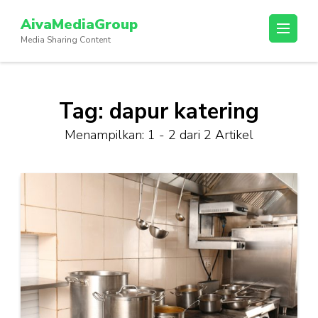
Lompat
AivaMediaGroup
ke
Media Sharing Content
konten
(Tekan
Enter)
Tag:
dapur katering
Menampilkan: 1 - 2 dari 2 Artikel