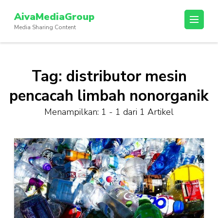
Lompat
AivaMediaGroup
ke
Media Sharing Content
konten
(Tekan
Enter)
Tag:
distributor mesin
pencacah limbah nonorganik
Menampilkan: 1 - 1 dari 1 Artikel