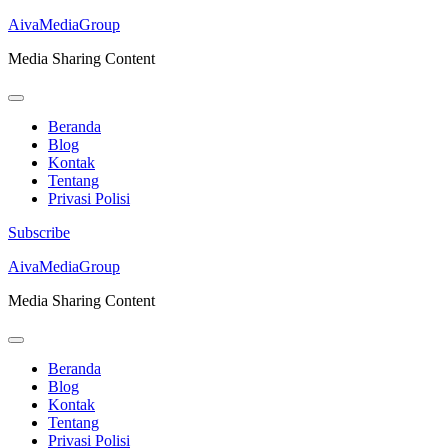
AivaMediaGroup
Media Sharing Content
Beranda
Blog
Kontak
Tentang
Privasi Polisi
Subscribe
Lompat
AivaMediaGroup
ke
Media Sharing Content
konten
(Tekan
Enter)
Beranda
Blog
Kontak
Tentang
Privasi Polisi