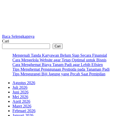
Baca Selengkapnya
Cari
Cari
Mengenali Tanda Karyawan Belum Siap Secara Finansial
Cara Mengelola Website agar Tetap Optimal untuk Bisnis
Cara Menghemat Biaya Tanam Padi agar Lebih Efisien
Tips Menghemat Penggunaan Pestisida pada Tanaman Padi
Tips Mengurangi Biji Jagung yang Pecah Saat Pemipilan
Agustus 2026
Juli 2026
Juni 2026
Mei 2026
April 2026
Maret 2026
Februari 2026
Januari 2026