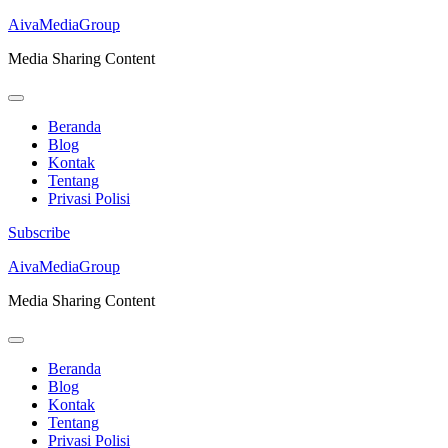
AivaMediaGroup
Media Sharing Content
Beranda
Blog
Kontak
Tentang
Privasi Polisi
Subscribe
Lompat
AivaMediaGroup
ke
Media Sharing Content
konten
(Tekan
Enter)
Beranda
Blog
Kontak
Tentang
Privasi Polisi