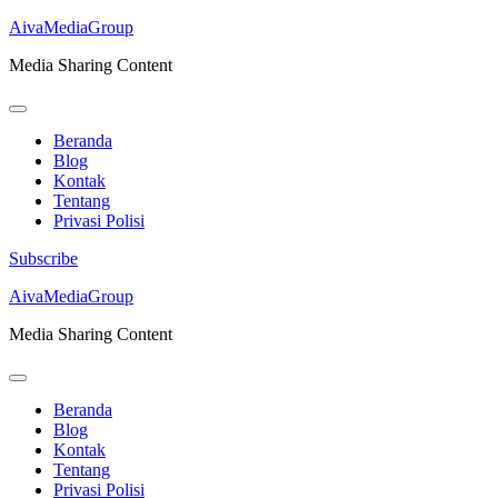
AivaMediaGroup
Media Sharing Content
Beranda
Blog
Kontak
Tentang
Privasi Polisi
Subscribe
Lompat
AivaMediaGroup
ke
Media Sharing Content
konten
(Tekan
Enter)
Beranda
Blog
Kontak
Tentang
Privasi Polisi