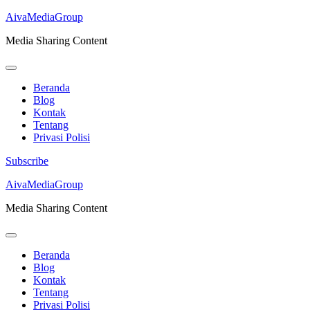
AivaMediaGroup
Media Sharing Content
Beranda
Blog
Kontak
Tentang
Privasi Polisi
Subscribe
Lompat
AivaMediaGroup
ke
Media Sharing Content
konten
(Tekan
Enter)
Beranda
Blog
Kontak
Tentang
Privasi Polisi