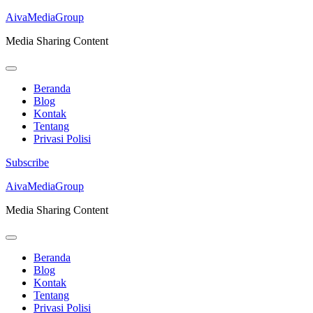
AivaMediaGroup
Media Sharing Content
Beranda
Blog
Kontak
Tentang
Privasi Polisi
Subscribe
Lompat
AivaMediaGroup
ke
Media Sharing Content
konten
(Tekan
Enter)
Beranda
Blog
Kontak
Tentang
Privasi Polisi