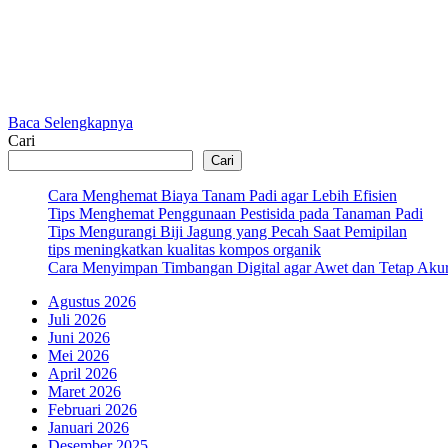
Baca Selengkapnya
Cari
Cari
Cara Menghemat Biaya Tanam Padi agar Lebih Efisien
Tips Menghemat Penggunaan Pestisida pada Tanaman Padi
Tips Mengurangi Biji Jagung yang Pecah Saat Pemipilan
tips meningkatkan kualitas kompos organik
Cara Menyimpan Timbangan Digital agar Awet dan Tetap Akur
Agustus 2026
Juli 2026
Juni 2026
Mei 2026
April 2026
Maret 2026
Februari 2026
Januari 2026
Desember 2025