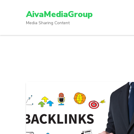
Lompat
ke
AivaMediaGroup
konten
Media Sharing Content
(Tekan
Enter)