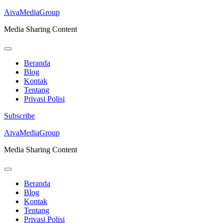
AivaMediaGroup
Media Sharing Content
Beranda
Blog
Kontak
Tentang
Privasi Polisi
Subscribe
Lompat
AivaMediaGroup
ke
Media Sharing Content
konten
(Tekan
Enter)
Beranda
Blog
Kontak
Tentang
Privasi Polisi