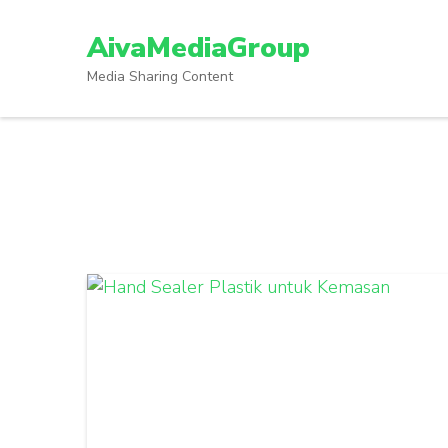
Lompat
ke
AivaMediaGroup
konten
Media Sharing Content
(Tekan
Enter)