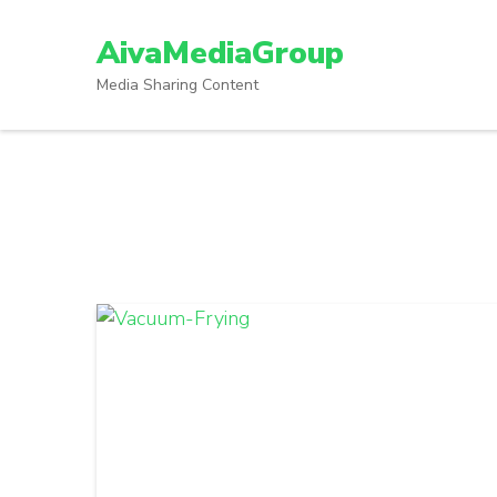
Lompat
ke
AivaMediaGroup
konten
Media Sharing Content
(Tekan
Enter)