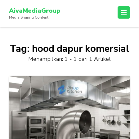
Lompat
AivaMediaGroup
ke
Media Sharing Content
konten
(Tekan
Enter)
Tag:
hood dapur komersial
Menampilkan: 1 - 1 dari 1 Artikel