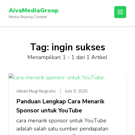
Lompat
AivaMediaGroup
ke
Media Sharing Content
konten
(Tekan
Enter)
Tag:
ingin sukses
Menampilkan: 1 - 1 dari 1 Artikel
Albait Mugi Nugroho
Juni 9, 2025
Panduan Lengkap Cara Menarik
Sponsor untuk YouTube
cara menarik sponsor untuk YouTube
adalah salah satu sumber pendapatan