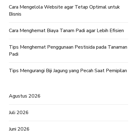
Cara Mengelola Website agar Tetap Optimal untuk
Bisnis
Cara Menghemat Biaya Tanam Padi agar Lebih Efisien
Tips Menghemat Penggunaan Pestisida pada Tanaman
Padi
Tips Mengurangi Biji Jagung yang Pecah Saat Pemipilan
Agustus 2026
Juli 2026
Juni 2026