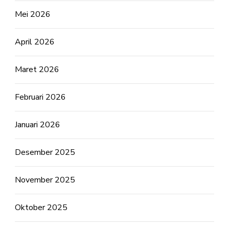
Mei 2026
April 2026
Maret 2026
Februari 2026
Januari 2026
Desember 2025
November 2025
Oktober 2025