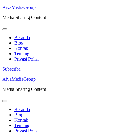
AivaMediaGroup
Media Sharing Content
Beranda
Blog
Kontak
Tentang
Privasi Polisi
Subscribe
Lompat
AivaMediaGroup
ke
Media Sharing Content
konten
(Tekan
Enter)
Beranda
Blog
Kontak
Tentang
Privasi Polisi