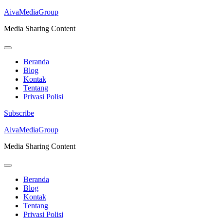
AivaMediaGroup
Media Sharing Content
Beranda
Blog
Kontak
Tentang
Privasi Polisi
Subscribe
Lompat
AivaMediaGroup
ke
Media Sharing Content
konten
(Tekan
Enter)
Beranda
Blog
Kontak
Tentang
Privasi Polisi