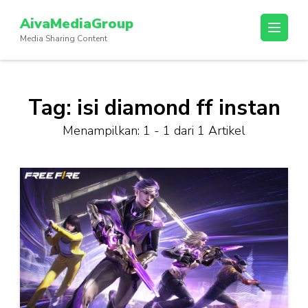
Lompat
AivaMediaGroup
ke
Media Sharing Content
konten
(Tekan
Enter)
Tag:
isi diamond ff instan
Menampilkan: 1 - 1 dari 1 Artikel