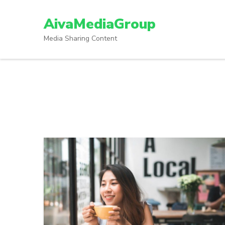
Lompat
ke
AivaMediaGroup
konten
Media Sharing Content
(Tekan
Enter)