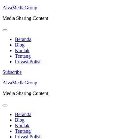
AivaMediaGroup
Media Sharing Content
Beranda
Blog
Kontak
Tentang
Privasi Polisi
Subscribe
Lompat
AivaMediaGroup
ke
Media Sharing Content
konten
(Tekan
Enter)
Beranda
Blog
Kontak
Tentang
Privasi Polisi